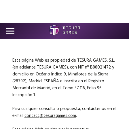
LEGAL ADVICE
Games
Store
Blog
Esta página Web es propiedad de TESURA GAMES, S.L.
(en adelante TESURA GAMES), con NIF nº B88021472 y
About us
domicilio en Océano Índico 9, Miraflores de la Sierra
(28792), Madrid, ESPAÑA e Inscrita en el Registro
Contact
Mercantil de Madrid, en el Tomo 37.116, Folio 96,
Inscripción 1.
Para cualquier consulta o propuesta, contáctenos en el
Social media:
e-mail
contact@tesuragames.com
.